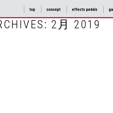
top
concept
effects pedals
ga
RCHIVES:
2月 2019