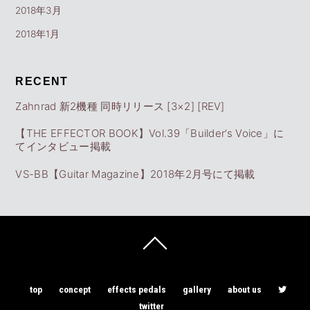
2018年3月
2018年1月
RECENT
Zahnrad 新2機種 同時リリース [3×2] [REV]
【THE EFFECTOR BOOK】Vol.39「Builder’s Voice」に
てインタビュー掲載
VS-BB【Guitar Magazine】2018年2月号にて掲載
top
concept
effects pedals
gallery
about us
twitter