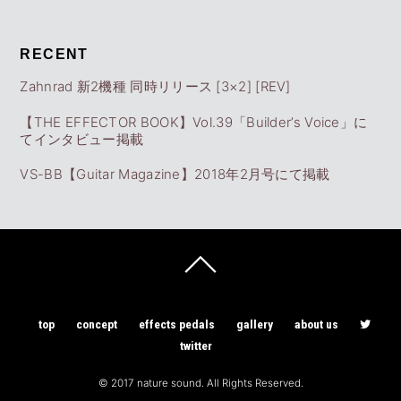
RECENT
Zahnrad 新2機種 同時リリース [3×2] [REV]
【THE EFFECTOR BOOK】Vol.39「Builder’s Voice」に
てインタビュー掲載
VS-BB【Guitar Magazine】2018年2月号にて掲載
top
concept
effects pedals
gallery
about us
twitter
© 2017 nature sound. All Rights Reserved.