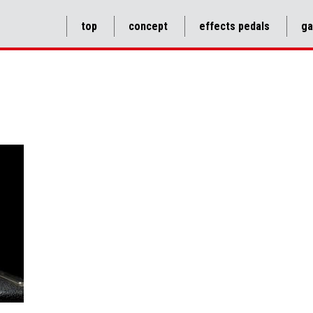
top
concept
effects pedals
ga